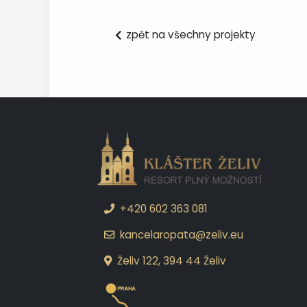
zpět na všechny projekty
+420 602 363 081
kancelaropata@zeliv.eu
Želiv 122, 394 44 Želiv