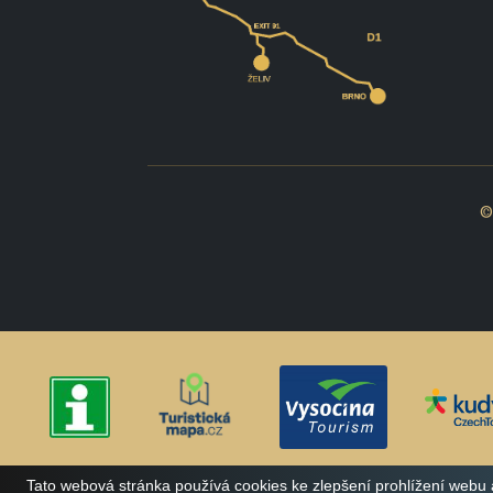
©
Tato webová stránka používá cookies ke zlepšení prohlížení webu 