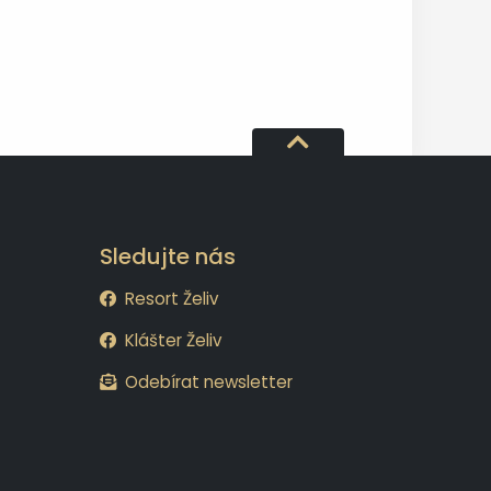
Sledujte nás
Resort Želiv
Klášter Želiv
Odebírat newsletter