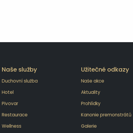
Naše služby
Užitečné odkazy
Duchovní služba
Naše akce
Hotel
Aktuality
Pivovar
Prohlídky
Restaurace
Kanonie premonstrátů
Wellness
Galerie