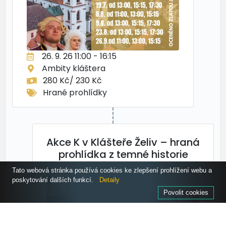
26. 9. 26 11:00 - 16:15
Ambity kláštera
280 Kč/ 230 Kč
Hrané prohlídky
Akce K v Klášteře Želiv – hraná
prohlídka z temné historie
Tato webová stránka používá cookies ke zlepšení prohlížení webu a
poskytování dalších funkcí.
Detaily
Povolit cookies