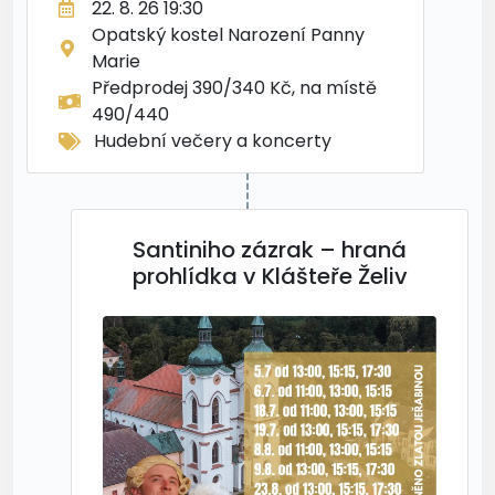
22. 8. 26 19:30
Opatský kostel Narození Panny
Marie
Předprodej 390/340 Kč, na místě
490/440
Hudební večery a koncerty
Santiniho zázrak – hraná
prohlídka v Klášteře Želiv