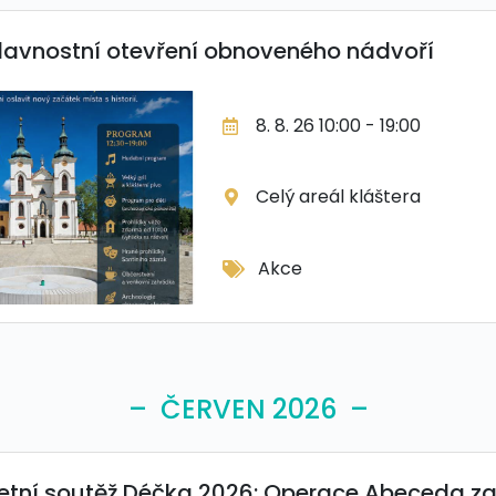
lavnostní otevření obnoveného nádvoří
8. 8. 26 10:00 - 19:00
Celý areál kláštera
Akce
– ČERVEN 2026 –
etní soutěž Déčka 2026: Operace Abeceda zav